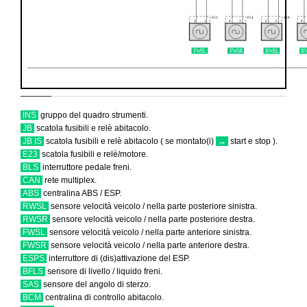
E53
E54
B38
2
1
4
3
6
5
8
F
W
SL
F
W
SR
R
W
SL
R
INS
gruppo del quadro strumenti.
JB
scatola fusibili e relè abitacolo.
JB IS
scatola fusibili e relè abitacolo ( se montato(i)
→
start e stop ).
E23
scatola fusibili e relè/motore.
BLS
interruttore pedale freni.
CAN
rete multiplex.
ABS
centralina ABS / ESP.
RWSL
sensore velocità veicolo / nella parte posteriore sinistra.
RWSR
sensore velocità veicolo / nella parte posteriore destra.
FWSL
sensore velocità veicolo / nella parte anteriore sinistra.
FWSR
sensore velocità veicolo / nella parte anteriore destra.
ESPS
interruttore di (dis)attivazione del ESP.
BFLS
sensore di livello / liquido freni.
SAS
sensore del angolo di sterzo.
BCM
centralina di controllo abitacolo.