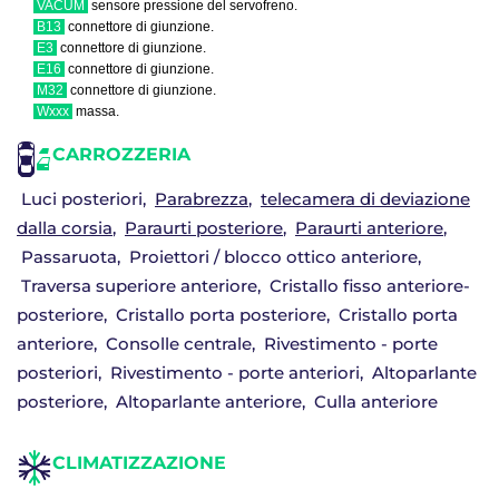
VACUM
sensore pressione del servofreno.
B13
connettore di giunzione.
E3
connettore di giunzione.
E16
connettore di giunzione.
M32
connettore di giunzione.
Wxxx
massa.
CARROZZERIA
Luci posteriori
Parabrezza
telecamera di deviazione
dalla corsia
Paraurti posteriore
Paraurti anteriore
Passaruota
Proiettori / blocco ottico anteriore
Traversa superiore anteriore
Cristallo fisso anteriore-
posteriore
Cristallo porta posteriore
Cristallo porta
anteriore
Consolle centrale
Rivestimento - porte
posteriori
Rivestimento - porte anteriori
Altoparlante
posteriore
Altoparlante anteriore
Culla anteriore
CLIMATIZZAZIONE