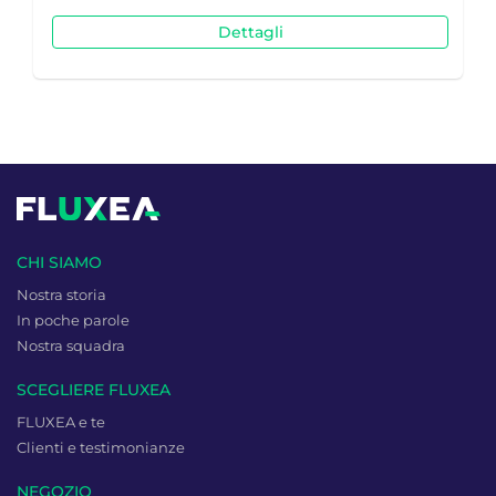
Dettagli
CHI SIAMO
Nostra storia
In poche parole
Nostra squadra
SCEGLIERE FLUXEA
FLUXEA e te
Clienti e testimonianze
NEGOZIO