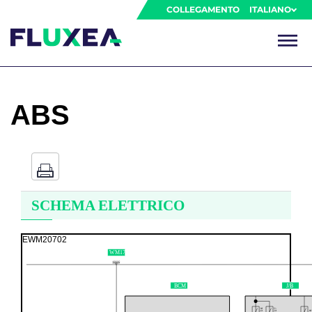
COLLEGAMENTO
ITALIANO
ABS
SCHEMA ELETTRICO
EWM20702
WM17
BCM
J/B
F24
F27
F4