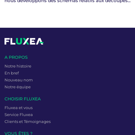
nous développons des schémas relatifs aux découpes...
A PROPOS
Notre histoire
En bref
Nouveau nom
Notre équipe
CHOISIR FLUXEA
Fluxea et vous
Service Fluxea
Clients et Témoignages
VOUS ÊTES ?