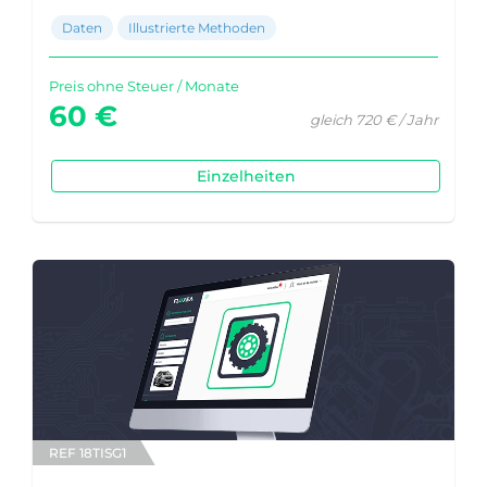
Daten
Illustrierte Methoden
Preis ohne Steuer / Monate
60 €
gleich 720 € / Jahr
Einzelheiten
REF 18TISG1