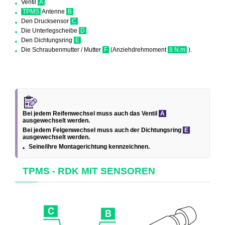
Ventil
A
.
TPMS
Antenne
B
.
Den Drucksensor
C
.
Die Unterlegscheibe
D
.
Den Dichtungsring
E
.
Die Schraubenmutter / Mutter
F
(Anziehdrehmoment
8 N.m
).
Bei jedem Reifenwechsel muss auch das Ventil
A
ausgewechselt werden.
Bei jedem Felgenwechsel muss auch der Dichtungsring
E
ausgewechselt werden.
Seine/ihre Montagerichtung kennzeichnen.
TPMS - RDK MIT SENSOREN