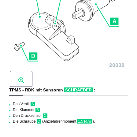
TPMS - RDK mit Sensoren
SCHRAEDER
:
Das Ventil
A
.
Die Klammer
B
.
Den Drucksensor
C
.
Die Schraube
D
(Anziehdrehmoment
1,5 N.m
).