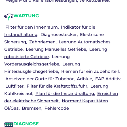
Felgen- und Reifenabmessungen, Verkettbarkeit
WARTUNG
Filter für den Innenraum
Indikator für die
Instandhaltung
Diagnosestecker
Elektrische
Sicherung
Zahnriemen
Leerung Automatisches
Getriebe
Leerung Manuelles Getriebe
Leerung
robotisierte Getriebe
Leerung
Vorderausgleichsgetriebe
Leerung
Hinterausgleichsgetriebe
Riemen für ein Zubehörteil
Absetzen der Gurte für Zubehör
Adblue
FAP Additiv
Luftfilter
Filter für die Kraftstoffzufuhr
Leerung
Kühlkreislauf
Plan für die Instandhaltung
Erreichen
der elektrische Sicherheit
Normen/ Kapazitäten
Öl/Gas
Bremsen
Fehlercode
DIAGNOSE