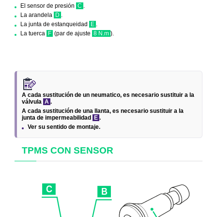
El sensor de presión
C
.
La arandela
D
.
La junta de estanqueidad
E
.
La tuerca
F
(par de ajuste
8 N.m
).
A cada sustitución de un neumatico, es necesario sustituir a la
válvula
A
.
A cada sustitución de una llanta, es necesario sustituir a la
junta de impermeabilidad
E
.
Ver su sentido de montaje.
TPMS CON SENSOR