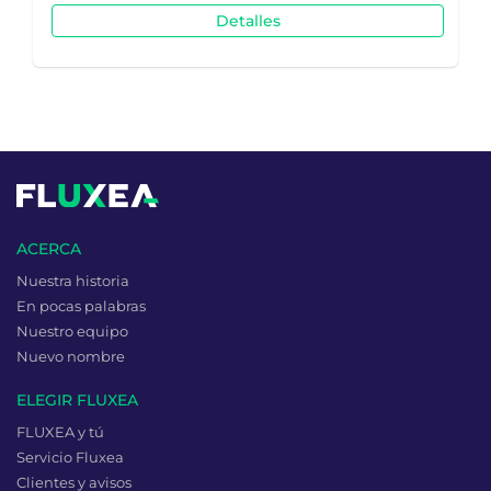
Detalles
ACERCA
Nuestra historia
En pocas palabras
Nuestro equipo
Nuevo nombre
ELEGIR FLUXEA
FLUXEA y tú
Servicio Fluxea
Clientes y avisos