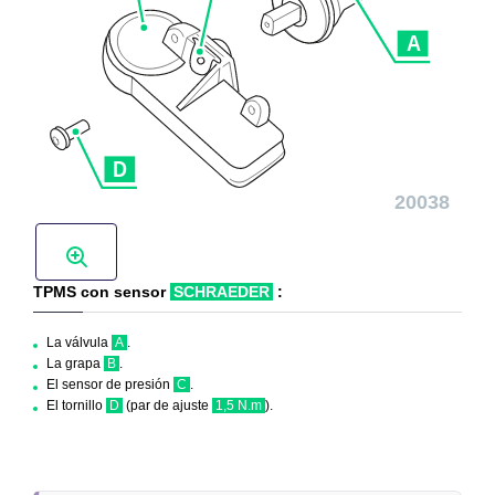
TPMS con sensor
SCHRAEDER
:
La válvula
A
.
La grapa
B
.
El sensor de presión
C
.
El tornillo
D
(par de ajuste
1,5 N.m
).