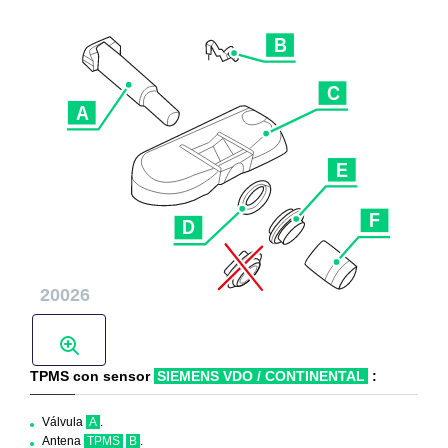
TPMS con sensor
SIEMENS VDO / CONTINENTAL
:
Válvula
A
.
Antena
TPMS
B
.