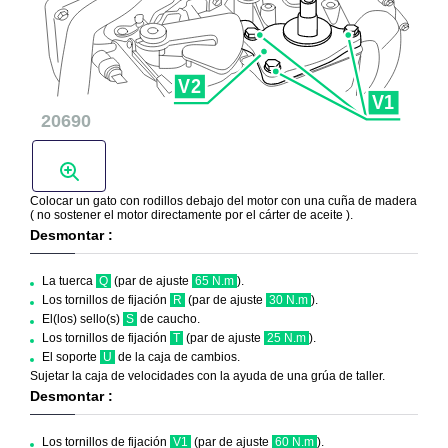
Colocar un gato con rodillos debajo del motor con una cuña de madera
( no sostener el motor directamente por el cárter de aceite ).
Desmontar :
La tuerca
Q
(par de ajuste
65 N.m
).
Los tornillos de fijación
R
(par de ajuste
30 N.m
).
El(los) sello(s)
S
de caucho.
Los tornillos de fijación
T
(par de ajuste
25 N.m
).
El soporte
U
de la caja de cambios.
Sujetar la caja de velocidades con la ayuda de una grúa de taller.
Desmontar :
Los tornillos de fijación
V1
(par de ajuste
60 N.m
).