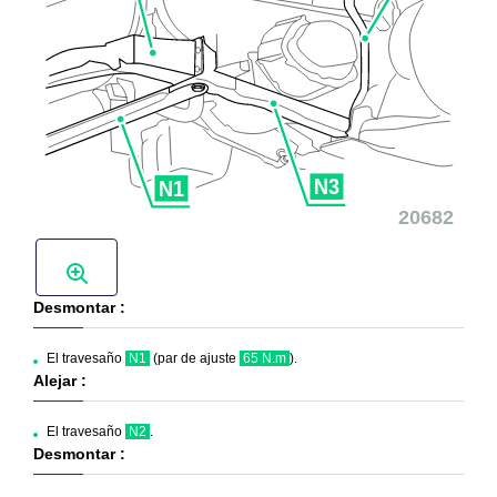
Desmontar :
El travesaño
N1
(par de ajuste
65 N.m
).
Alejar :
El travesaño
N2
.
Desmontar :