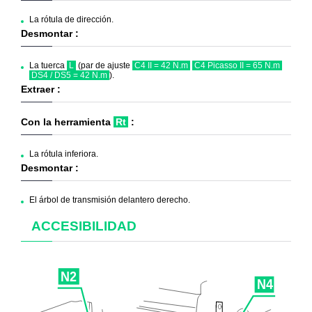
La rótula de dirección.
Desmontar :
La tuerca
L
(par de ajuste
C4 II = 42 N.m
C4 Picasso II = 65 N.m
DS4 / DS5 = 42 N.m
).
Extraer :
Con la herramienta
Rt
:
La rótula inferiora.
Desmontar :
El árbol de transmisión delantero derecho.
ACCESIBILIDAD