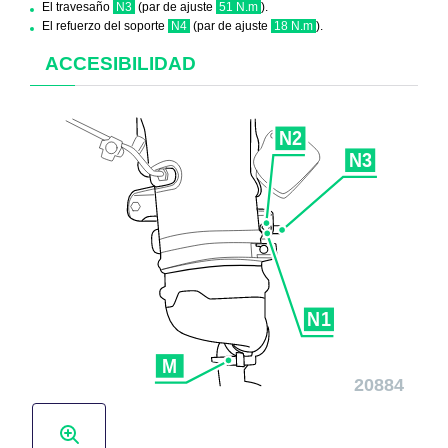
El travesaño
N3
(par de ajuste
51 N.m
).
El refuerzo del soporte
N4
(par de ajuste
18 N.m
).
ACCESIBILIDAD