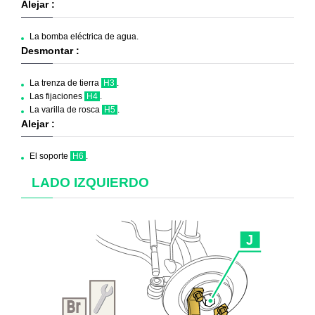
Alejar :
La bomba eléctrica de agua.
Desmontar :
La trenza de tierra
H3
.
Las fijaciones
H4
.
La varilla de rosca
H5
.
Alejar :
El soporte
H6
.
LADO IZQUIERDO