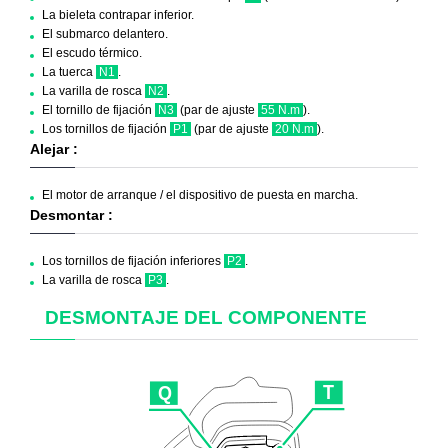
La bieleta contrapar inferior.
El submarco delantero.
El escudo térmico.
La tuerca
N1
.
La varilla de rosca
N2
.
El tornillo de fijación
N3
(par de ajuste
55 N.m
).
Los tornillos de fijación
P1
(par de ajuste
20 N.m
).
Alejar :
El motor de arranque / el dispositivo de puesta en marcha.
Desmontar :
Los tornillos de fijación inferiores
P2
.
La varilla de rosca
P3
.
DESMONTAJE DEL COMPONENTE