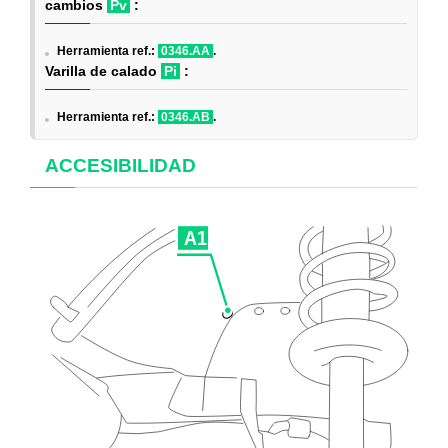
cambios
Pv
:
Herramienta ref.:
0346.AA
.
Varilla de calado
Pi
:
Herramienta ref.:
0346.AB
.
ACCESIBILIDAD