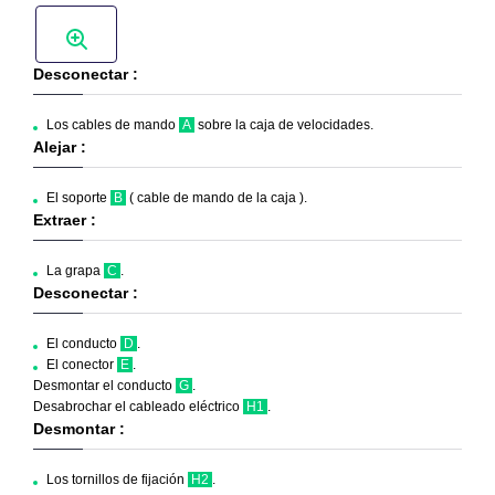
Desconectar :
Los cables de mando
A
sobre la caja de velocidades.
Alejar :
El soporte
B
( cable de mando de la caja ).
Extraer :
La grapa
C
.
Desconectar :
El conducto
D
.
El conector
E
.
Desmontar el conducto
G
.
Desabrochar el cableado eléctrico
H1
.
Desmontar :
Los tornillos de fijación
H2
.