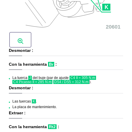
Desmontar :
Con la herramienta
Br
:
La tuerca
J
del buje (par de ajuste
C4 II = 305 N.m
C4 Picasso II = 285 N.m
DS4 / DS5 = 312 N.m
).
Desmontar :
Las tuercas
K
.
La placa de mantenimiento.
Extraer :
Con la herramienta
Rt2
: