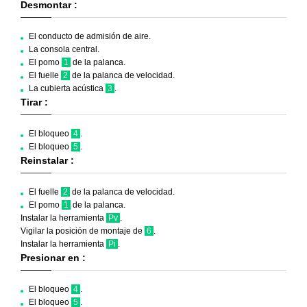
Desmontar :
El conducto de admisión de aire.
La consola central.
El pomo
1
de la palanca.
El fuelle
2
de la palanca de velocidad.
La cubierta acústica
3
.
Tirar :
El bloqueo
4
.
El bloqueo
5
.
Reinstalar :
El fuelle
2
de la palanca de velocidad.
El pomo
1
de la palanca.
Instalar la herramienta
Pv
.
Vigilar la posición de montaje de
6
.
Instalar la herramienta
Pi
.
Presionar en :
El bloqueo
4
.
El bloqueo
5
.