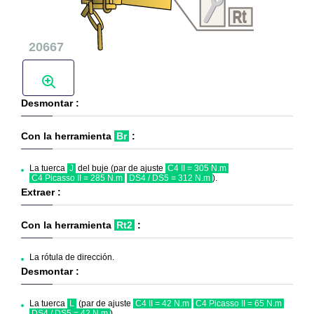
Desmontar :
Con la herramienta
Br
:
La tuerca
J
del buje (par de ajuste
C4 II = 305 N.m
C4 Picasso II = 285 N.m
DS4 / DS5 = 312 N.m
).
Extraer :
Con la herramienta
Rt2
:
La rótula de dirección.
Desmontar :
La tuerca
L
(par de ajuste
C4 II = 42 N.m
C4 Picasso II = 65 N.m
DS4 / DS5 = 42 N.m
).